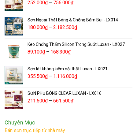
252.000
₫
–
756.000
₫
Sơn Ngoại Thất Bóng & Chống Bám Bụi - LX014
180.000
₫
–
2.182.500
₫
Keo Chống Thấm Silicon Trong Suốt Luxan - LX027
89.100
₫
–
168.300
₫
Sơn lót kháng kiềm nội thất Luxan - LX021
355.500
₫
–
1.116.000
₫
SƠN PHỦ BÓNG CLEAR LUXAN - LX016
211.500
₫
–
661.500
₫
Chuyên Mục
Bán sơn trực tiếp từ nhà máy