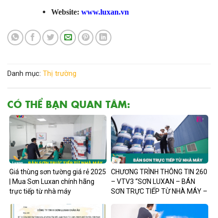
Website:
www.luxan.vn
Danh mục:
Thị trường
CÓ THỂ BẠN QUAN TÂM:
Giá thùng sơn tường giá rẻ 2025
CHƯƠNG TRÌNH THÔNG TIN 260
| Mua Sơn Luxan chính hãng
– VTV3 “SƠN LUXAN – BÁN
trực tiếp từ nhà máy
SƠN TRỰC TIẾP TỪ NHÀ MÁY –
CHIẾT_KHẤU 𝟓𝟓%”