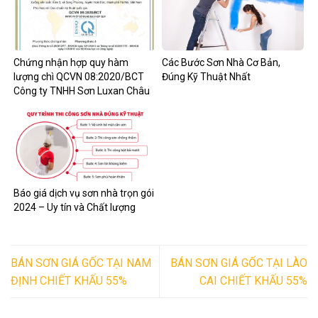
Chứng nhận hợp quy hàm
Các Bước Sơn Nhà Cơ Bản,
lượng chì QCVN 08:2020/BCT
Đúng Kỹ Thuật Nhất
Công ty TNHH Sơn Luxan Châu
Âu khẳng định chất lượng và an
toàn của sản phẩm sơn
Báo giá dịch vụ sơn nhà trọn gói
2024 – Uy tín và Chất lượng
BÁN SƠN GIÁ GỐC TẠI NAM
BÁN SƠN GIÁ GỐC TẠI LÀO
ĐỊNH CHIẾT KHẤU 55%
CAI CHIẾT KHẤU 55%