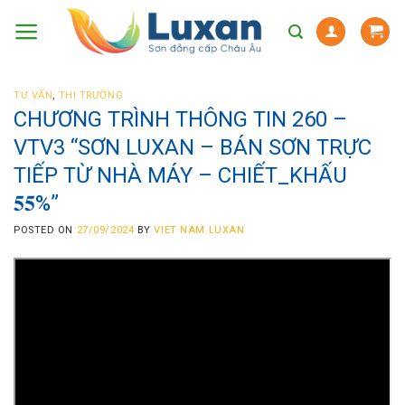
Skip
to
content
TƯ VẤN
,
THỊ TRƯỜNG
CHƯƠNG TRÌNH THÔNG TIN 260 –
VTV3 “SƠN LUXAN – BÁN SƠN TRỰC
TIẾP TỪ NHÀ MÁY – CHIẾT_KHẤU
𝟓𝟓%”
POSTED ON
27/09/2024
BY
VIET NAM LUXAN