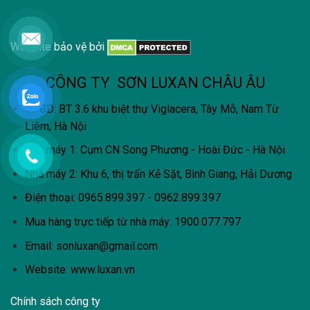
Website bảo vệ bởi
CÔNG TY SƠN LUXAN CHÂU ÂU
VPGD: BT 3.6 khu biệt thự Viglacera, Tây Mỗ, Nam Từ
Liêm, Hà Nội
Nhà máy 1: Cụm CN Song Phương - Hoài Đức - Hà Nội
Nhà máy 2: Khu 6, thị trấn Kẻ Sặt, Bình Giang, Hải Dương
Điện thoại: 0965.899.397 - 0962.899.397
Mua hàng trực tiếp từ nhà máy:
1900.077.797
Email:
sonluxan@gmail.com
Website: www.luxan.vn
Chính sách công ty