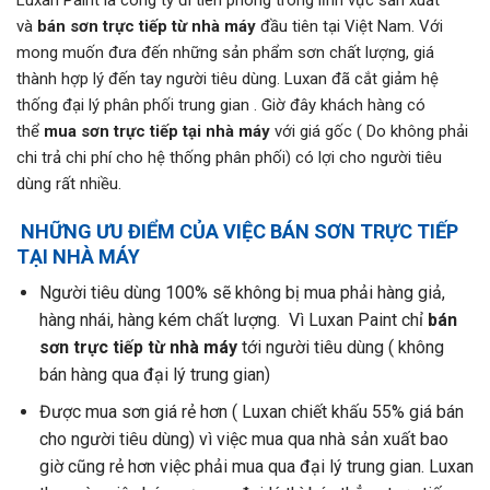
Luxan Paint là công ty đi tiên phong trong lĩnh vực sản xuất
và
bán sơn trực tiếp từ nhà máy
đầu tiên tại Việt Nam. Với
mong muốn đưa đến những sản phẩm sơn chất lượng, giá
thành hợp lý đến tay người tiêu dùng. Luxan đã cắt giảm hệ
thống đại lý phân phối trung gian . Giờ đây khách hàng có
thể
mua sơn trực tiếp tại nhà máy
với giá gốc ( Do không phải
chi trả chi phí cho hệ thống phân phối) có lợi cho người tiêu
dùng rất nhiều.
NHỮNG ƯU ĐIỂM CỦA VIỆC BÁN SƠN TRỰC TIẾP
TẠI NHÀ MÁY
Người tiêu dùng 100% sẽ không bị mua phải hàng giả,
hàng nhái, hàng kém chất lượng. Vì Luxan Paint chỉ
bán
sơn trực tiếp từ nhà máy
tới người tiêu dùng ( không
bán hàng qua đại lý trung gian)
Được mua sơn giá rẻ hơn ( Luxan chiết khấu 55% giá bán
cho người tiêu dùng) vì việc mua qua nhà sản xuất bao
giờ cũng rẻ hơn việc phải mua qua đại lý trung gian. Luxan