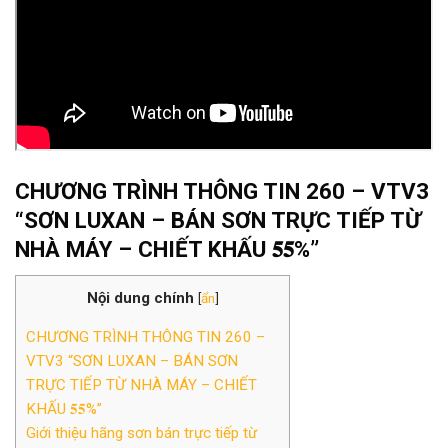
CHƯƠNG TRÌNH THÔNG TIN 260 – VTV3
“SƠN LUXAN – BÁN SƠN TRỰC TIẾP TỪ
NHÀ MÁY – CHIẾT KHẤU 𝟓𝟓%”
Nội dung chính
[
ẩn
]
CHƯƠNG TRÌNH THÔNG TIN 260 –
VTV3 “SƠN LUXAN – BÁN SƠN
TRỰC TIẾP TỪ NHÀ MÁY – CHIẾT
KHẤU 𝟓𝟓%”
Giới thiệu hãng sơn bán trực tiếp từ