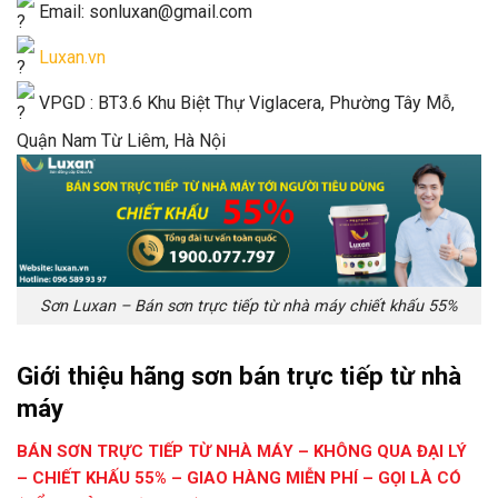
Email: sonluxan@gmail.com
Luxan.vn
VPGD : BT3.6 Khu Biệt Thự Viglacera, Phường Tây Mỗ,
Quận Nam Từ Liêm, Hà Nội
Sơn Luxan – Bán sơn trực tiếp từ nhà máy chiết khấu 55%
Giới thiệu hãng sơn bán trực tiếp từ nhà
máy
BÁN SƠN TRỰC TIẾP TỪ NHÀ MÁY – KHÔNG QUA ĐẠI LÝ
– CHIẾT KHẤU 55% – GIAO HÀNG MIỄN PHÍ – GỌI LÀ CÓ