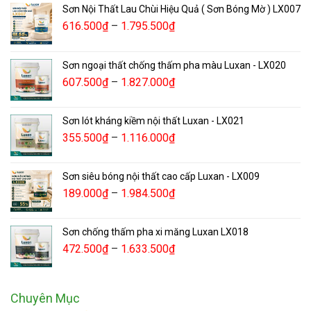
Sơn Nội Thất Lau Chùi Hiệu Quả ( Sơn Bóng Mờ ) LX007
616.500
₫
–
1.795.500
₫
Sơn ngoại thất chống thấm pha màu Luxan - LX020
607.500
₫
–
1.827.000
₫
Sơn lót kháng kiềm nội thất Luxan - LX021
355.500
₫
–
1.116.000
₫
Sơn siêu bóng nội thất cao cấp Luxan - LX009
189.000
₫
–
1.984.500
₫
Sơn chống thấm pha xi măng Luxan LX018
472.500
₫
–
1.633.500
₫
Chuyên Mục