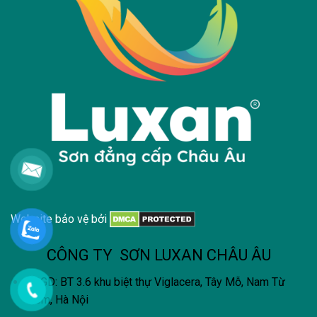
Website bảo vệ bởi
CÔNG TY SƠN LUXAN CHÂU ÂU
VPGD: BT 3.6 khu biệt thự Viglacera, Tây Mỗ, Nam Từ
Liêm, Hà Nội