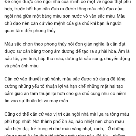
Để chọn được cho ngôi nhà của mình có một vẻ ngoài thật phù
hợp, trước hết bạn cần đưa ra được tông màu chủ đạo của
ngôi nhà giữa một bảng màu sơn nước vô vàn sắc màu. Màu
chủ đạo nên căn cứ vào mệnh của gia chủ khi bạn là người
quan tâm đến phong thủy.
Màu sắc chọn theo phong thủy nói đơn giản nghĩa là cần đạt
được sự cân bằng trong âm dương để tạo ra sự hài hòa. Âm là
sắc tối, yên tĩnh, hấp thu màu; dương là sắc sáng, chuyển động
và phản ánh màu.
Căn cứ vào thuyết ngũ hành, màu sắc được sử dụng để tăng
cường những yếu tố thuận lợi và hạn chế những mặt hại tạo
cảm giác an tâm thuận lợi hơn cho gia chủ cũng như có niềm
tin vào sự thuận lợi và may mắn.
Cũng có thể căn cứ vào vị trí của ngôi nhà mà lựa ra tông màu
phù hợp nhất. Nơi thành phố ồn ào, náo nhiệt nên chọn màu
sắc hiện đại, trẻ trung ví như màu vàng nhạt, xanh,… Ở những
vùng ngoại ô yên tĩnh thì những màu như nâu, đỏ tía – những