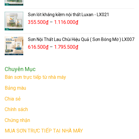
Sơn lót kháng kiềm nội thất Luxan - LX021
355.500
₫
–
1.116.000
₫
Sơn Nội Thất Lau Chùi Hiệu Quả ( Sơn Bóng Mờ ) LX007
616.500
₫
–
1.795.500
₫
Chuyên Mục
Bán sơn trực tiếp từ nhà máy
Bảng màu
Chia sẻ
Chính sách
Chứng nhận
MUA SƠN TRỰC TIẾP TẠI NHÀ MÁY