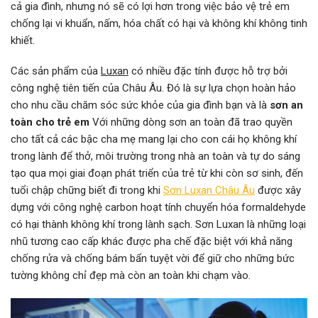
cả gia đình, nhưng nó sẽ có lợi hơn trong việc bảo vệ trẻ em
chống lại vi khuẩn, nấm, hóa chất có hại và không khí không tinh
khiết.
Các sản phẩm của
Luxan
có nhiều đặc tính được hỗ trợ bởi
công nghệ tiên tiến của Châu Âu. Đó là sự lựa chọn hoàn hảo
cho nhu cầu chăm sóc sức khỏe của gia đình bạn và là
sơn an
toàn cho trẻ em
Với những dòng sơn an toàn đã trao quyền
cho tất cả các bậc cha mẹ mang lại cho con cái họ không khí
trong lành để thở, môi trường trong nhà an toàn và tự do sáng
tạo qua mọi giai đoạn phát triển của trẻ từ khi còn sơ sinh, đến
tuổi chập chững biết đi trong khi
Sơn Luxan Châu Âu
được xây
dựng với công nghệ carbon hoạt tính chuyển hóa formaldehyde
có hại thành không khí trong lành sạch. Sơn Luxan là những loại
nhũ tương cao cấp khác được pha chế đặc biệt với khả năng
chống rửa và chống bám bẩn tuyệt vời để giữ cho những bức
tường không chỉ đẹp mà còn an toàn khi chạm vào.