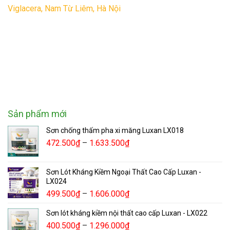
Viglacera, Nam Từ Liêm, Hà Nội
Sản phẩm mới
Sơn chống thấm pha xi măng Luxan LX018
472.500
₫
–
1.633.500
₫
Sơn Lót Kháng Kiềm Ngoại Thất Cao Cấp Luxan -
LX024
499.500
₫
–
1.606.000
₫
Sơn lót kháng kiềm nội thất cao cấp Luxan - LX022
400.500
₫
–
1.296.000
₫