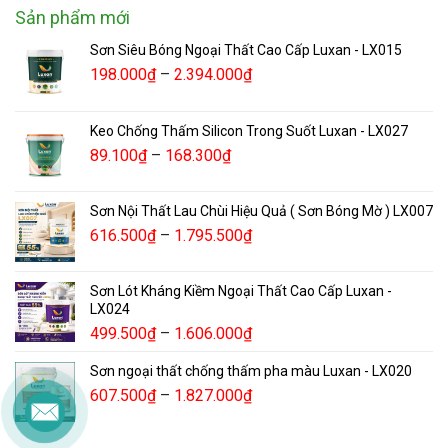
Sản phẩm mới
Sơn Siêu Bóng Ngoại Thất Cao Cấp Luxan - LX015
198.000
₫
–
2.394.000
₫
Keo Chống Thấm Silicon Trong Suốt Luxan - LX027
89.100
₫
–
168.300
₫
Sơn Nội Thất Lau Chùi Hiệu Quả ( Sơn Bóng Mờ ) LX007
616.500
₫
–
1.795.500
₫
Sơn Lót Kháng Kiềm Ngoại Thất Cao Cấp Luxan -
LX024
499.500
₫
–
1.606.000
₫
Sơn ngoại thất chống thấm pha màu Luxan - LX020
607.500
₫
–
1.827.000
₫