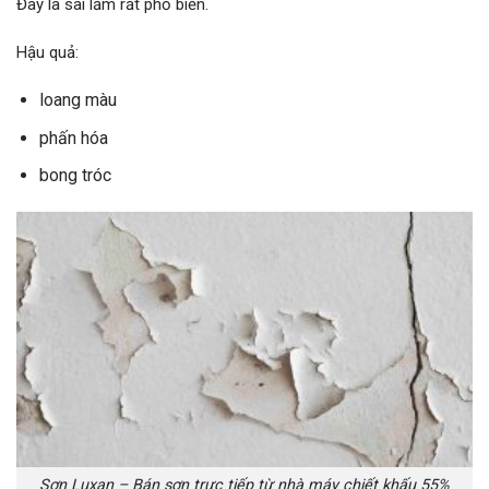
Đây là sai lầm rất phổ biến.
Hậu quả:
loang màu
phấn hóa
bong tróc
Sơn Luxan – Bán sơn trực tiếp từ nhà máy chiết khấu 55%