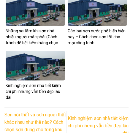
Những sai lầm khi sơn nhà
Các loại sơn nước phổ biến hiện
nhiều người mắc phải (Cách
nay – Cách chọn sơn tốt cho
tránh để tiết kiệm hàng chục
mọi công trình
triệu)
Kinh nghiệm sơn nhà tiết kiệm
chi phí nhưng vẫn bền đẹp lâu
dài
Sơn nội thất và sơn ngoại thất
Kinh nghiệm sơn nhà tiết kiệm
khác nhau như thế nào? Cách
chi phí nhưng vẫn bền đẹp lâu
chọn sơn đúng cho từng khu