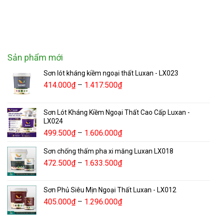
Sản phẩm mới
Sơn lót kháng kiềm ngoại thất Luxan - LX023
414.000
₫
–
1.417.500
₫
Sơn Lót Kháng Kiềm Ngoại Thất Cao Cấp Luxan -
LX024
499.500
₫
–
1.606.000
₫
Sơn chống thấm pha xi măng Luxan LX018
472.500
₫
–
1.633.500
₫
Sơn Phủ Siêu Mịn Ngoại Thất Luxan - LX012
405.000
₫
–
1.296.000
₫