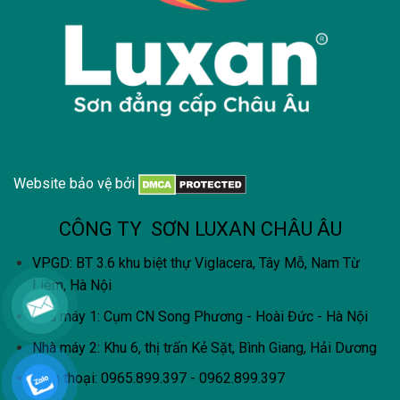
Website bảo vệ bởi
CÔNG TY SƠN LUXAN CHÂU ÂU
VPGD: BT 3.6 khu biệt thự Viglacera, Tây Mỗ, Nam Từ
Liêm, Hà Nội
Nhà máy 1: Cụm CN Song Phương - Hoài Đức - Hà Nội
Nhà máy 2: Khu 6, thị trấn Kẻ Sặt, Bình Giang, Hải Dương
Điện thoại: 0965.899.397 - 0962.899.397