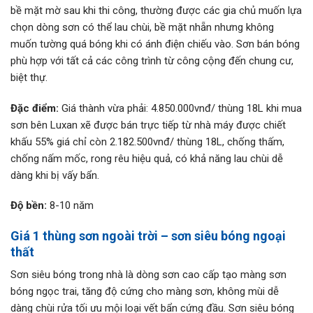
bề mặt mờ sau khi thi công, thường được các gia chủ muốn lựa
chọn dòng sơn có thể lau chùi, bề mặt nhẵn nhưng không
muốn tường quá bóng khi có ánh điện chiếu vào. Sơn bán bóng
phù hợp với tất cả các công trình từ công cộng đến chung cư,
biệt thự.
Đặc
điểm:
Giá thành vừa phải: 4.850.000vnđ/ thùng 18L khi mua
sơn bên Luxan xẽ được bán trực tiếp từ nhà máy được chiết
khấu 55% giá chỉ còn 2.182.500vnđ/ thùng 18L, chống thấm,
chống nấm mốc, rong rêu hiệu quả, có khả năng lau chùi dễ
dàng khi bị vấy bẩn.
Độ bền:
8-10 năm
Giá
1 thùng sơn ngoài trời –
sơn siêu bóng
ngoại
thất
Sơn siêu bóng trong nhà là dòng sơn cao cấp tạo màng sơn
bóng ngọc trai, tăng độ cứng cho màng sơn, không mùi dễ
dàng chùi rửa tối ưu mội loại vết bẩn cứng đầu. Sơn siêu bóng