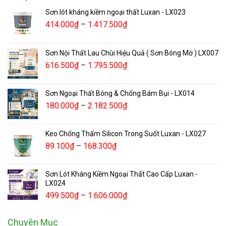
Sơn lót kháng kiềm ngoại thất Luxan - LX023
414.000
₫
–
1.417.500
₫
Sơn Nội Thất Lau Chùi Hiệu Quả ( Sơn Bóng Mờ ) LX007
616.500
₫
–
1.795.500
₫
Sơn Ngoại Thất Bóng & Chống Bám Bụi - LX014
180.000
₫
–
2.182.500
₫
Keo Chống Thấm Silicon Trong Suốt Luxan - LX027
89.100
₫
–
168.300
₫
Sơn Lót Kháng Kiềm Ngoại Thất Cao Cấp Luxan -
LX024
499.500
₫
–
1.606.000
₫
Chuyên Mục