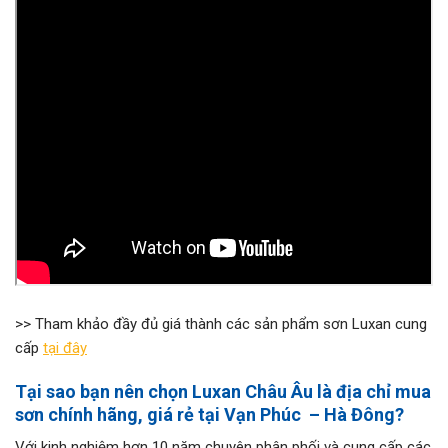
>> Tham khảo đầy đủ giá thành các sản phẩm sơn Luxan cung
cấp
tại đây
Tại sao bạn nên chọn Luxan Châu Âu là địa chỉ mua
sơn chính hãng, giá rẻ tại Vạn Phúc – Hà Đông?
Với kinh nghiệm hơn 10 năm chuyên phân phối và cung cấp các