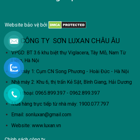
Website bảo vệ bởi
CÔNG TY SƠN LUXAN CHÂU ÂU
VPGD: BT 3.6 khu biệt thự Viglacera, Tây Mỗ, Nam Từ
Liêm, Hà Nội
Nhà máy 1: Cụm CN Song Phương - Hoài Đức - Hà Nội
Nhà máy 2: Khu 6, thị trấn Kẻ Sặt, Bình Giang, Hải Dương
Điện thoại: 0965.899.397 - 0962.899.397
Mua hàng trực tiếp từ nhà máy:
1900.077.797
Email:
sonluxan@gmail.com
Website: www.luxan.vn
Chính sách công ty