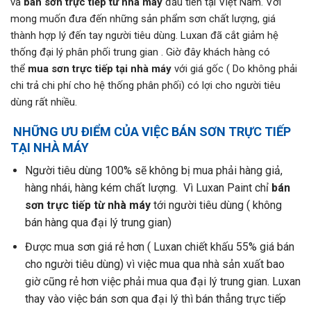
và
bán sơn trực tiếp từ nhà máy
đầu tiên tại Việt Nam. Với
mong muốn đưa đến những sản phẩm sơn chất lượng, giá
thành hợp lý đến tay người tiêu dùng. Luxan đã cắt giảm hệ
thống đại lý phân phối trung gian . Giờ đây khách hàng có
thể
mua sơn trực tiếp tại nhà máy
với giá gốc ( Do không phải
chi trả chi phí cho hệ thống phân phối) có lợi cho người tiêu
dùng rất nhiều.
NHỮNG ƯU ĐIỂM CỦA VIỆC BÁN SƠN TRỰC TIẾP
TẠI NHÀ MÁY
Người tiêu dùng 100% sẽ không bị mua phải hàng giả,
hàng nhái, hàng kém chất lượng. Vì Luxan Paint chỉ
bán
sơn trực tiếp từ nhà máy
tới người tiêu dùng ( không
bán hàng qua đại lý trung gian)
Được mua sơn giá rẻ hơn ( Luxan chiết khấu 55% giá bán
cho người tiêu dùng) vì việc mua qua nhà sản xuất bao
giờ cũng rẻ hơn việc phải mua qua đại lý trung gian. Luxan
thay vào việc bán sơn qua đại lý thì bán thẳng trực tiếp