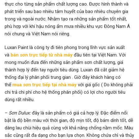
thực cho từng sản phẩm chất lượng cao. Được hình thành và
phát triển sau bao nhiêu tâm huyết của bao nhiêu chuyên gia
trong và ngoài nước. Nhằm tạo ra những sản phẩm tốt nhất,
phù hợp với khí hậu nóng ẩm mưa nhiều khu vực Đông Nam Á
nói chung và Việt Nam nói riêng.
Luxan Paint là công ty đi tiên phong trong lĩnh vực sản xuất
và
bán sơn trực tiếp từ nhà máy
đầu tiên tại Việt Nam. Với
mong muốn đưa đến những sản phẩm sơn chất lượng, giá
thành hợp lý đến tay người tiêu dùng. Luxan đã cắt giảm hệ
thống đại lý phân phối trung gian . Giờ đây khách hàng có
thể
mua sơn trực tiếp tại nhà máy
với giá gốc ( Do không phải
chi trả chi phí cho hệ thống phân phối) có lợi cho người tiêu
dùng rất nhiều.
–
Sơn Dulux:
đây là sản phẩm có giả cả hợp lý. Đặc điểm nổi
bật là độ bền màu với thời gian, độ mịn tốt, độ bám dính tốt, dễ
dàng lau chùi hiệu quả cùng với khả năng chống nầm mốc. Màu
sắc cũng rất đa dạng cho bạn lựa chọn. Không chứa chì và thủy