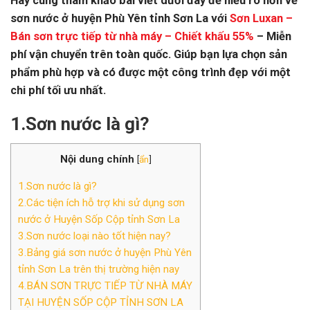
Hãy cùng tham khảo bài viết dưới đây để hiểu rõ hơn về
sơn nước ở huyện Phù Yên tỉnh Sơn La với
Sơn Luxan –
Bán sơn trực tiếp từ nhà máy – Chiết khấu 55%
– Miễn
phí vận chuyển trên toàn quốc. Giúp bạn lựa chọn sản
phẩm phù hợp và có được một công trình đẹp với một
chi phí tối ưu nhất.
1.Sơn nước là gì?
Nội dung chính
[
ẩn
]
1.Sơn nước là gì?
2.Các tiện ích hỗ trợ khi sử dụng sơn
nước ở Huyện Sốp Cộp tỉnh Sơn La
3.Sơn nước loại nào tốt hiện nay?
3.Bảng giá sơn nước ở huyện Phù Yên
tỉnh Sơn La trên thị trường hiện nay
4.BÁN SƠN TRỰC TIẾP TỪ NHÀ MÁY
TẠI HUYỆN SỐP CỘP TỈNH SƠN LA