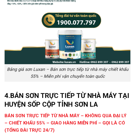
Bảng giá sơn Luxan – Bán sơn trực tiếp từ nhà máy chiết khấu
55% – Miễn phí vận chuyển toàn quốc
4.
BÁN SƠN TRỰC TIẾP TỪ NHÀ MÁY TẠI
HUYỆN SỐP CỘP TỈNH SƠN LA
BÁN SƠN TRỰC TIẾP TỪ NHÀ MÁY – KHÔNG QUA ĐẠI LÝ
– CHIẾT KHẤU 55% – GIAO HÀNG MIỄN PHÍ – GỌI LÀ CÓ
(TỔNG ĐÀI TRỰC 24/7)