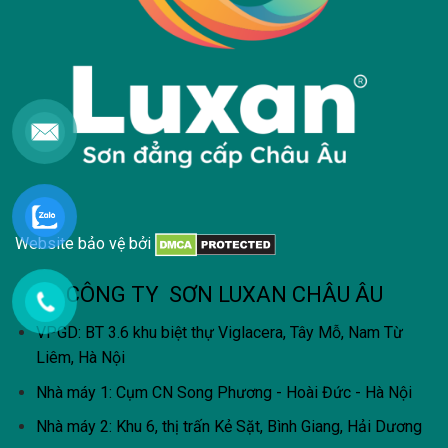
Website bảo vệ bởi
CÔNG TY SƠN LUXAN CHÂU ÂU
VPGD: BT 3.6 khu biệt thự Viglacera, Tây Mỗ, Nam Từ
Liêm, Hà Nội
Nhà máy 1: Cụm CN Song Phương - Hoài Đức - Hà Nội
Nhà máy 2: Khu 6, thị trấn Kẻ Sặt, Bình Giang, Hải Dương