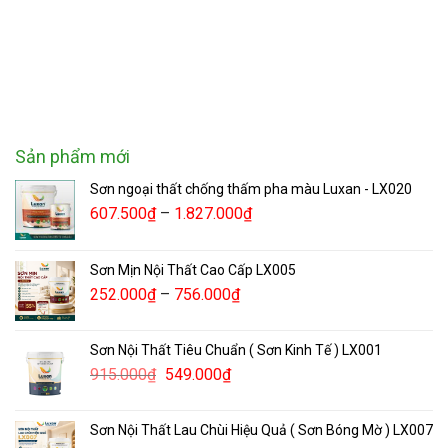
Sản phẩm mới
Sơn ngoại thất chống thấm pha màu Luxan - LX020
607.500
₫
–
1.827.000
₫
Sơn Mịn Nội Thất Cao Cấp LX005
252.000
₫
–
756.000
₫
Sơn Nội Thất Tiêu Chuẩn ( Sơn Kinh Tế ) LX001
915.000
₫
549.000
₫
Sơn Nội Thất Lau Chùi Hiệu Quả ( Sơn Bóng Mờ ) LX007