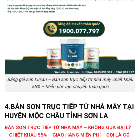
Bảng giá sơn Luxan – Bán sơn trực tiếp từ nhà máy chiết khấu
55% – Miễn phí vận chuyển toàn quốc
4.
BÁN SƠN TRỰC TIẾP TỪ NHÀ MÁY TẠI
HUYỆN MỘC CHÂU TỈNH SƠN LA
BÁN SƠN TRỰC TIẾP TỪ NHÀ MÁY – KHÔNG QUA ĐẠI LÝ
– CHIẾT KHẤU 55% – GIAO HÀNG MIỄN PHÍ – GỌI LÀ CÓ