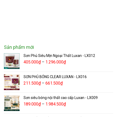
Sản phẩm mới
Sơn Phủ Siêu Mịn Ngoại Thất Luxan - LX012
405.000
₫
–
1.296.000
₫
SƠN PHỦ BÓNG CLEAR LUXAN - LX016
211.500
₫
–
661.500
₫
Sơn siêu bóng nội thất cao cấp Luxan - LX009
189.000
₫
–
1.984.500
₫