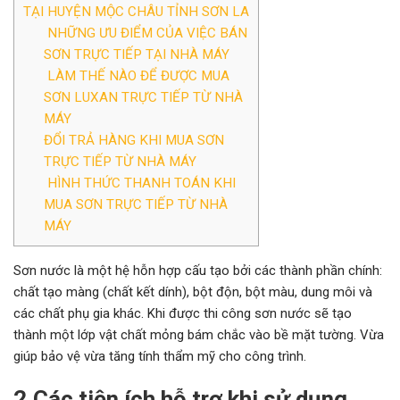
TẠI HUYỆN MỘC CHÂU TỈNH SƠN LA
NHỮNG ƯU ĐIỂM CỦA VIỆC BÁN
SƠN TRỰC TIẾP TẠI NHÀ MÁY
LÀM THẾ NÀO ĐỂ ĐƯỢC MUA
SƠN LUXAN TRỰC TIẾP TỪ NHÀ
MÁY
ĐỔI TRẢ HÀNG KHI MUA SƠN
TRỰC TIẾP TỪ NHÀ MÁY
HÌNH THỨC THANH TOÁN KHI
MUA SƠN TRỰC TIẾP TỪ NHÀ
MÁY
Sơn nước là một hệ hỗn hợp cấu tạo bởi các thành phần chính:
chất tạo màng (chất kết dính), bột độn, bột màu, dung môi và
các chất phụ gia khác. Khi được thi công sơn nước sẽ tạo
thành một lớp vật chất mỏng bám chắc vào bề mặt tường. Vừa
giúp bảo vệ vừa tăng tính thẩm mỹ cho công trình.
2.Các tiện ích hỗ trợ khi sử dụng