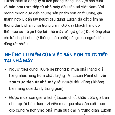
Luxan Paint là công ty đi tiên phong trong lĩnh vực sản xuất
và
bán sơn trực tiếp từ nhà máy
đầu tiên tại Việt Nam. Với
mong muốn đưa đến những sản phẩm sơn chất lượng, giá
thành hợp lý đến tay người tiêu dùng. Luxan đã cắt giảm hệ
thống đại lý phân phối trung gian . Giờ đây khách hàng có
thể
mua sơn trực tiếp tại nhà máy
với giá gốc ( Do không phải
chi trả chi phí cho hệ thống phân phối) có lợi cho người tiêu
dùng rất nhiều.
NHỮNG ƯU ĐIỂM CỦA VIỆC BÁN SƠN TRỰC TIẾP
TẠI NHÀ MÁY
Người tiêu dùng 100% sẽ không bị mua phải hàng giả,
hàng nhái, hàng kém chất lượng. Vì Luxan Paint chỉ
bán
sơn trực tiếp từ nhà máy
tới người tiêu dùng ( không
bán hàng qua đại lý trung gian)
Được mua sơn giá rẻ hơn ( Luxan chiết khấu 55% giá bán
cho người tiêu dùng) vì việc mua qua nhà sản xuất bao
giờ cũng rẻ hơn việc phải mua qua đại lý trung gian. Luxan