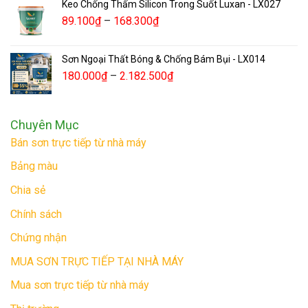
Keo Chống Thấm Silicon Trong Suốt Luxan - LX027
89.100
₫
–
168.300
₫
Sơn Ngoại Thất Bóng & Chống Bám Bụi - LX014
180.000
₫
–
2.182.500
₫
Chuyên Mục
Bán sơn trực tiếp từ nhà máy
Bảng màu
Chia sẻ
Chính sách
Chứng nhận
MUA SƠN TRỰC TIẾP TẠI NHÀ MÁY
Mua sơn trực tiếp từ nhà máy