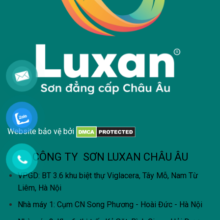
Website bảo vệ bởi
CÔNG TY SƠN LUXAN CHÂU ÂU
VPGD: BT 3.6 khu biệt thự Viglacera, Tây Mỗ, Nam Từ
Liêm, Hà Nội
Nhà máy 1: Cụm CN Song Phương - Hoài Đức - Hà Nội