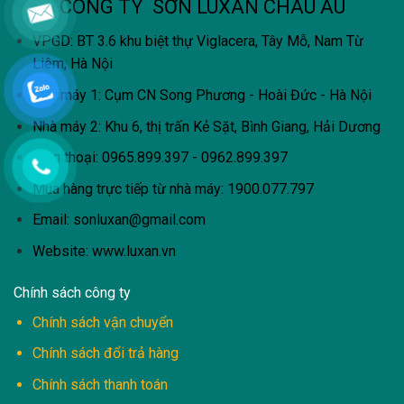
CÔNG TY SƠN LUXAN CHÂU ÂU
VPGD: BT 3.6 khu biệt thự Viglacera, Tây Mỗ, Nam Từ
Liêm, Hà Nội
Nhà máy 1: Cụm CN Song Phương - Hoài Đức - Hà Nội
Nhà máy 2: Khu 6, thị trấn Kẻ Sặt, Bình Giang, Hải Dương
Điện thoại: 0965.899.397 - 0962.899.397
Mua hàng trực tiếp từ nhà máy:
1900.077.797
Email:
sonluxan@gmail.com
Website: www.luxan.vn
Chính sách công ty
Chính sách vận chuyển
Chính sách đổi trả hàng
Chính sách thanh toán