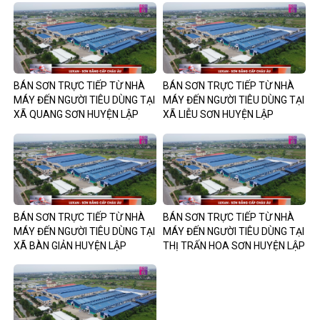
BÁN SƠN TRỰC TIẾP TỪ NHÀ
BÁN SƠN TRỰC TIẾP TỪ NHÀ
MÁY ĐẾN NGƯỜI TIÊU DÙNG TẠI
MÁY ĐẾN NGƯỜI TIÊU DÙNG TẠI
XÃ QUANG SƠN HUYỆN LẬP
XÃ LIỄU SƠN HUYỆN LẬP
THẠCH TỈNH VĨNH PHÚC –
THẠCH TỈNH VĨNH PHÚC –
CHIẾT KHẤU 55% – MIỄN PHÍ
CHIẾT KHẤU 55% – MIỄN PHÍ
VẬN CHUYỂN – BẢO HÀNH 8
VẬN CHUYỂN – BẢO HÀNH 8
NĂM
NĂM
BÁN SƠN TRỰC TIẾP TỪ NHÀ
BÁN SƠN TRỰC TIẾP TỪ NHÀ
MÁY ĐẾN NGƯỜI TIÊU DÙNG TẠI
MÁY ĐẾN NGƯỜI TIÊU DÙNG TẠI
XÃ BÀN GIẢN HUYỆN LẬP
THỊ TRẤN HOA SƠN HUYỆN LẬP
THẠCH TỈNH VĨNH PHÚC –
THẠCH TỈNH VĨNH PHÚC –
CHIẾT KHẤU 55% – MIỄN PHÍ
CHIẾT KHẤU 55% – MIỄN PHÍ
VẬN CHUYỂN – BẢO HÀNH 8
VẬN CHUYỂN – BẢO HÀNH 8
NĂM
NĂM