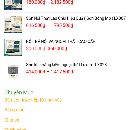
180.000
₫
–
2.182.500
₫
Sơn Nội Thất Lau Chùi Hiệu Quả ( Sơn Bóng Mờ ) LX007
616.500
₫
–
1.795.500
₫
BỘT BẢ NỘI VÀ NGOẠI THẤT CAO CẤP
800.000
₫
360.000
₫
Sơn lót kháng kiềm ngoại thất Luxan - LX023
414.000
₫
–
1.417.500
₫
Chuyên Mục
Bán sơn trực tiếp từ nhà máy
Bảng màu
Chia sẻ