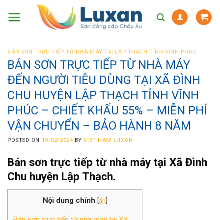
Skip
to
content
BÁN SƠN TRỰC TIẾP TỪ NHÀ MÁY TẠI LẬP THẠCH TỈNH VĨNH PHÚC
BÁN SƠN TRỰC TIẾP TỪ NHÀ MÁY
ĐẾN NGƯỜI TIÊU DÙNG TẠI XÃ ĐÌNH
CHU HUYỆN LẬP THẠCH TỈNH VĨNH
PHÚC – CHIẾT KHẤU 55% – MIỄN PHÍ
VẬN CHUYỂN – BẢO HÀNH 8 NĂM
POSTED ON
19/02/2024
BY
VIET NAM LUXAN
Bán sơn trực tiếp từ nhà máy tại Xã Đình
Chu huyện Lập Thạch
.
Nội dung chính
[
ẩn
]
Bán sơn trực tiếp từ nhà máy tại Xã