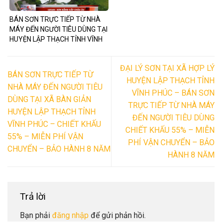
BÁN SƠN TRỰC TIẾP TỪ NHÀ
MÁY ĐẾN NGƯỜI TIÊU DÙNG TẠI
HUYỆN LẬP THẠCH TỈNH VĨNH
PHÚC – CHIẾT KHẤU 55% –
MIỄN PHÍ VẬN CHUYỂN – BẢO
ĐẠI LÝ SƠN TẠI XÃ HỢP LÝ
HÀNH 8 NĂM
BÁN SƠN TRỰC TIẾP TỪ
HUYỆN LẬP THẠCH TỈNH
NHÀ MÁY ĐẾN NGƯỜI TIÊU
VĨNH PHÚC – BÁN SƠN
DÙNG TẠI XÃ BÀN GIẢN
TRỰC TIẾP TỪ NHÀ MÁY
HUYỆN LẬP THẠCH TỈNH
ĐẾN NGƯỜI TIÊU DÙNG
VĨNH PHÚC – CHIẾT KHẤU
CHIẾT KHẤU 55% – MIỄN
55% – MIỄN PHÍ VẬN
PHÍ VẬN CHUYỂN – BẢO
CHUYỂN – BẢO HÀNH 8 NĂM
HÀNH 8 NĂM
Trả lời
Bạn phải
đăng nhập
để gửi phản hồi.