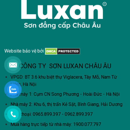
Website bảo vệ bởi
CÔNG TY SƠN LUXAN CHÂU ÂU
VPGD: BT 3.6 khu biệt thự Viglacera, Tây Mỗ, Nam Từ
Liêm, Hà Nội
Nhà máy 1: Cụm CN Song Phương - Hoài Đức - Hà Nội
Nhà máy 2: Khu 6, thị trấn Kẻ Sặt, Bình Giang, Hải Dương
Điện thoại: 0965.899.397 - 0962.899.397
Mua hàng trực tiếp từ nhà máy:
1900.077.797