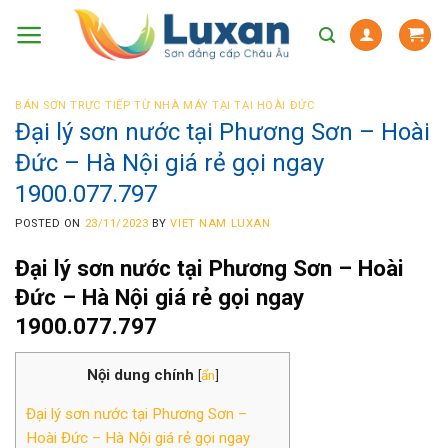
Skip
to
content
BÁN SƠN TRỰC TIẾP TỪ NHÀ MÁY TẠI TẠI HOÀI ĐỨC
Đại lý sơn nước tại Phương Sơn – Hoài
Đức – Hà Nội giá rẻ gọi ngay
1900.077.797
POSTED ON
23/11/2023
BY
VIET NAM LUXAN
Đại lý sơn nước
tại Phương Sơn – Hoài
Đức – Hà Nội giá rẻ gọi nga
y
1900.077.797
Nội dung chính
[
ẩn
]
Đại lý sơn nước tại Phương Sơn –
Hoài Đức – Hà Nội giá rẻ gọi ngay