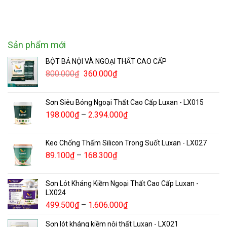
Sản phẩm mới
BỘT BẢ NỘI VÀ NGOẠI THẤT CAO CẤP
800.000
₫
360.000
₫
Sơn Siêu Bóng Ngoại Thất Cao Cấp Luxan - LX015
198.000
₫
–
2.394.000
₫
Keo Chống Thấm Silicon Trong Suốt Luxan - LX027
89.100
₫
–
168.300
₫
Sơn Lót Kháng Kiềm Ngoại Thất Cao Cấp Luxan -
LX024
499.500
₫
–
1.606.000
₫
Sơn lót kháng kiềm nội thất Luxan - LX021