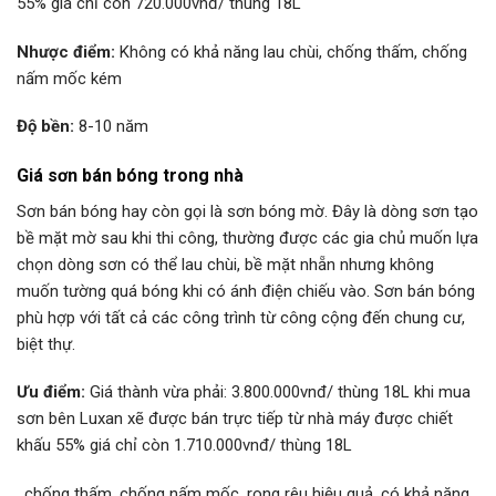
55% giá chỉ còn 720.000vnđ/ thùng 18L
Nhược điểm:
Không có khả năng lau chùi, chống thấm, chống
nấm mốc kém
Độ bền:
8-10 năm
Giá sơn bán bóng trong nhà
Sơn bán bóng hay còn gọi là sơn bóng mờ. Đây là dòng sơn tạo
bề mặt mờ sau khi thi công, thường được các gia chủ muốn lựa
chọn dòng sơn có thể lau chùi, bề mặt nhẵn nhưng không
muốn tường quá bóng khi có ánh điện chiếu vào. Sơn bán bóng
phù hợp với tất cả các công trình từ công cộng đến chung cư,
biệt thự.
Ưu điểm:
Giá thành vừa phải: 3.800.000vnđ/ thùng 18L khi mua
sơn bên Luxan xẽ được bán trực tiếp từ nhà máy được chiết
khấu 55% giá chỉ còn 1.710.000vnđ/ thùng 18L
, chống thấm, chống nấm mốc, rong rêu hiệu quả, có khả năng