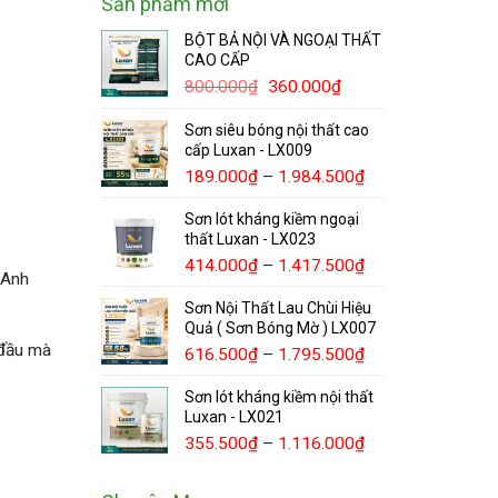
Sản phẩm mới
BỘT BẢ NỘI VÀ NGOẠI THẤT
CAO CẤP
800.000
₫
360.000
₫
Sơn siêu bóng nội thất cao
cấp Luxan - LX009
189.000
₫
–
1.984.500
₫
Sơn lót kháng kiềm ngoại
thất Luxan - LX023
414.000
₫
–
1.417.500
₫
 Anh
Sơn Nội Thất Lau Chùi Hiệu
Quả ( Sơn Bóng Mờ ) LX007
 đầu mà
616.500
₫
–
1.795.500
₫
Sơn lót kháng kiềm nội thất
Luxan - LX021
355.500
₫
–
1.116.000
₫