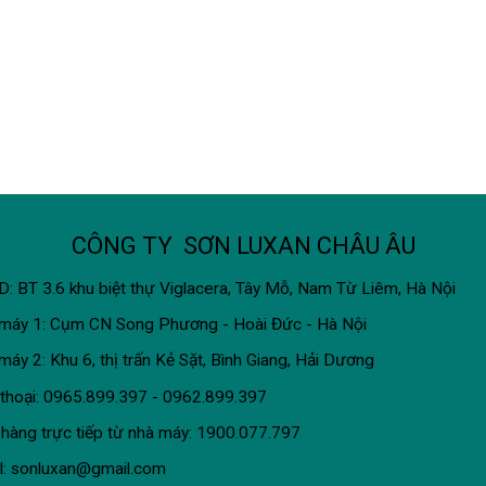
CÔNG TY SƠN LUXAN CHÂU ÂU
: BT 3.6 khu biệt thự Viglacera, Tây Mỗ, Nam Từ Liêm, Hà Nội
máy 1: Cụm CN Song Phương - Hoài Đức - Hà Nội
máy 2: Khu 6, thị trấn Kẻ Sặt, Bình Giang, Hải Dương
 thoại: 0965.899.397 - 0962.899.397
hàng trực tiếp từ nhà máy:
1900.077.797
l:
sonluxan@gmail.com