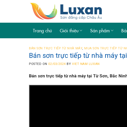
Skip
to
content
Trang chủ
Giới thiệu
Sản phẩm
Bả
BÁN SƠN TRỰC TIẾP TỪ NHÀ MÁY
,
MUA SƠN TRỰC TIẾP TỪ 
Bán sơn trực tiếp từ nhà máy tạ
POSTED ON
02/03/2024
BY
VIET NAM LUXAN
Bán sơn trực tiếp từ nhà máy tại Từ Sơn, Bắc Nin