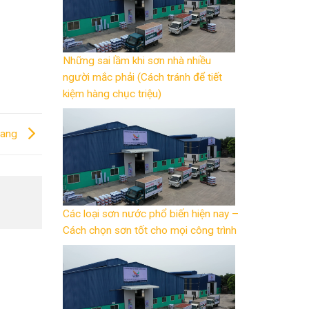
Những sai lầm khi sơn nhà nhiều
người mắc phải (Cách tránh để tiết
kiệm hàng chục triệu)
Giang
Các loại sơn nước phổ biến hiện nay –
Cách chọn sơn tốt cho mọi công trình