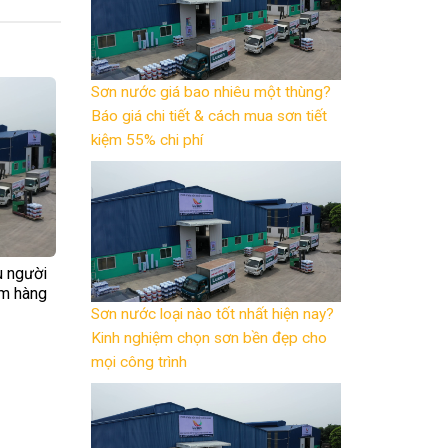
Sơn nước giá bao nhiêu một thùng?
Báo giá chi tiết & cách mua sơn tiết
kiệm 55% chi phí
u người
ệm hàng
Sơn nước loại nào tốt nhất hiện nay?
Kinh nghiệm chọn sơn bền đẹp cho
mọi công trình