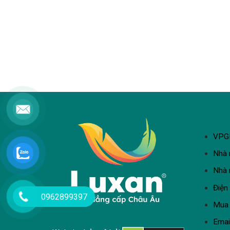
VPGD
Nhà 
Nhà 
Điện
0962899397
Mua 
Emai