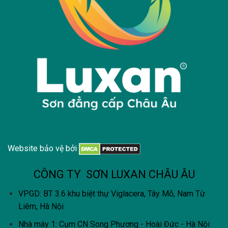
Website bảo vệ bởi
CÔNG TY SƠN LUXAN CHÂU ÂU
VPGD: BT 3.6 khu biệt thự Viglacera, Tây Mỗ, Nam Từ
Liêm, Hà Nội
Nhà máy 1: Cụm CN Song Phương - Hoài Đức - Hà Nội