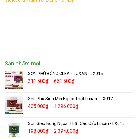
Sản phẩm mới
SƠN PHỦ BÓNG CLEAR LUXAN - LX016
211.500
₫
–
661.500
₫
Sơn Phủ Siêu Mịn Ngoại Thất Luxan - LX012
405.000
₫
–
1.296.000
₫
Sơn Siêu Bóng Ngoại Thất Cao Cấp Luxan - LX015
198.000
₫
–
2.394.000
₫