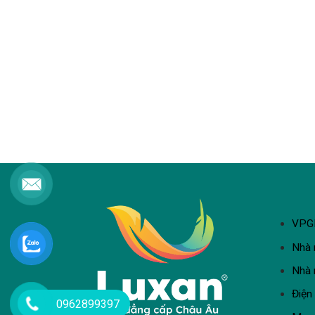
VPGD
Nhà 
Nhà 
Điện
0962899397