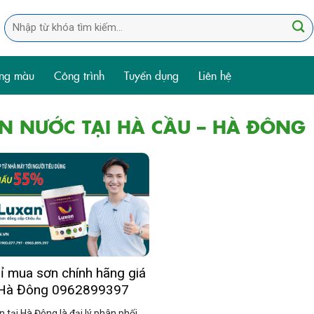
Tìm
kiếm:
ng màu
Công trình
Tuyển dụng
Liên hệ
ƠN NƯỚC TẠI HÀ CẦU – HÀ ĐÔNG
ỉ mua sơn chính hãng giá
i Hà Đông 0962899397
ơn tại Hà Đông là đại lý phân phối