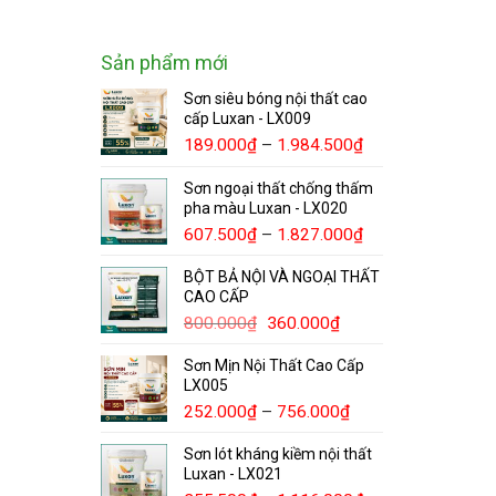
Sản phẩm mới
Sơn siêu bóng nội thất cao
cấp Luxan - LX009
189.000
₫
–
1.984.500
₫
Sơn ngoại thất chống thấm
pha màu Luxan - LX020
607.500
₫
–
1.827.000
₫
BỘT BẢ NỘI VÀ NGOẠI THẤT
CAO CẤP
800.000
₫
360.000
₫
Sơn Mịn Nội Thất Cao Cấp
LX005
252.000
₫
–
756.000
₫
Sơn lót kháng kiềm nội thất
Luxan - LX021