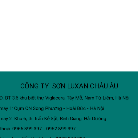
CÔNG TY SƠN LUXAN CHÂU ÂU
: BT 3.6 khu biệt thự Viglacera, Tây Mỗ, Nam Từ Liêm, Hà Nội
máy 1: Cụm CN Song Phương - Hoài Đức - Hà Nội
máy 2: Khu 6, thị trấn Kẻ Sặt, Bình Giang, Hải Dương
 thoại: 0965.899.397 - 0962.899.397