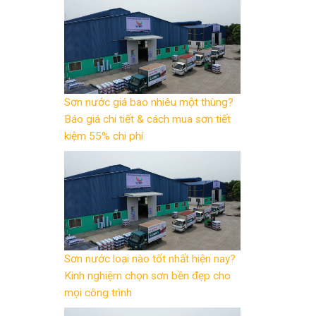
Sơn nước giá bao nhiêu một thùng?
Báo giá chi tiết & cách mua sơn tiết
kiệm 55% chi phí
Sơn nước loại nào tốt nhất hiện nay?
Kinh nghiệm chọn sơn bền đẹp cho
mọi công trình