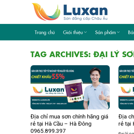
Skip
to
content
Trang chủ
Giới thiệu
Sản phẩm
Bả
TAG ARCHIVES:
ĐẠI LÝ S
Địa chỉ mua sơn chính hãng giá
Địa ch
rẻ tại Hà Cầu – Hà Đông
rẻ tạ
0965.899.397
Đại lý s